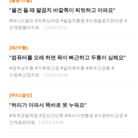
[팔꿈치/팔]
"물건 들 때 팔꿈치 바깥쪽이 찌릿하고 아파요"
#테니스엘보 #외측상과염 #팔꿈치통증 #수원팔꿈치한의원 #
인계동물리치료
| 2026.03.10
[목/두통]
"컴퓨터를 오래 하면 목이 뻐근하고 두통이 심해요"
#경추성두통 #거북목교정 #일자목두통 #후두신경통 #
수원목교정치료
| 2026.03.09
[허리/골반]
"허리가 아파서 똑바로 못 누워요"
#척추관협착증 #장요근단축 #허리수면통증 #수원허리교정 #
인계동한의원
| 2026.03.08