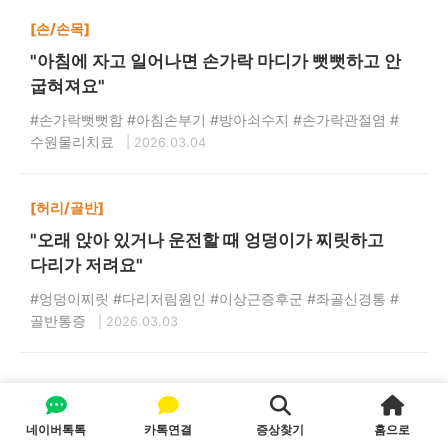
[손/손목]
"아침에 자고 일어나면 손가락 마디가 뻣뻣하고 안
굽혀져요"
#손가락뻣뻣함 #아침손부기 #방아쇠수지 #손가락관절염 #
수원물리치료
| 2026.03.04
[허리/골반]
"오래 앉아 있거나 운전할 때 엉덩이가 찌릿하고
다리가 저려요"
#엉덩이찌릿 #다리저림원인 #이상근증후군 #좌골신경통 #
골반통증
| 2026.03.03
네이버톡톡
카톡연결
증상찾기
홈으로