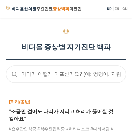
바디올한의원
주요진료
증상백과
의료진
KR
|
EN
|
CN
바디올 증상별 자가진단 백과
[허리/골반]
"조금만 걸어도 다리가 저리고 허리가 끊어질 것
같아요"
#요추관협착증 #척추관협착증 #허리디스크 #다리저림 #