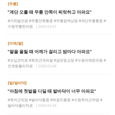
[무릎]
"계단 오를 때 무릎 안쪽이 찌릿하고 아파요"
#거위발건염 #무릎안쪽통증 #무릎점액낭염 #계단무릎통증 #
수원무릎한의원
| 2026.03.07
[어깨/팔]
"팔을 올릴 때 어깨가 걸리고 밤마다 아파요"
#오십견치료 #회전근개파열 #굽은등교정 #수원어깨한의원 #
인계동물리치료
| 2026.03.06
[발/발바닥]
"아침에 첫발을 디딜 때 발바닥이 너무 아파요"
#족저근막염 #발바닥통증 #뒤꿈치통증 #수원족저근막염 #
발바닥물리치료
| 2026.03.05