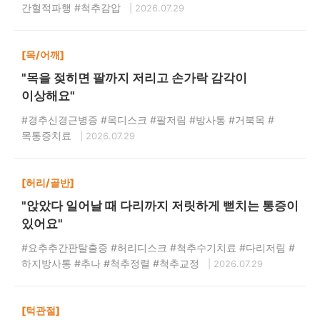
간헐적파행 #척추감압
| 2026.07.29
[목/어깨]
"목을 젖히면 팔까지 저리고 손가락 감각이
이상해요"
#경추신경근병증 #목디스크 #팔저림 #방사통 #거북목 #
목통증치료
| 2026.07.29
[허리/골반]
"앉았다 일어날 때 다리까지 저릿하게 뻗치는 통증이
있어요"
#요추추간판탈출증 #허리디스크 #척추수기치료 #다리저림 #
하지방사통 #추나 #척추정렬 #척추교정
| 2026.07.29
[턱관절]