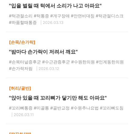
"입을 벌릴 때 턱에서 소리가 나고 아파요"
#턱관절소리 #턱통증 #개구장애 #안면비대칭 #턱관절디스크
#하품할때통증
| 2026.03.13
[손목/손가락]
"밤마다 손가락이 저려서 깨요"
#손목터널증후군 #수근관증후군 #수원한의원 #인계동한의원
#손가락저림
| 2026.03.12
[허리/골반]
"앉아 있을 때 꼬리뼈가 닿기만 해도 아파요"
#꼬리뼈통증 #미골통 #골반교정 #수원추나요법 #꼬리뼈도침
| 2026.03.11