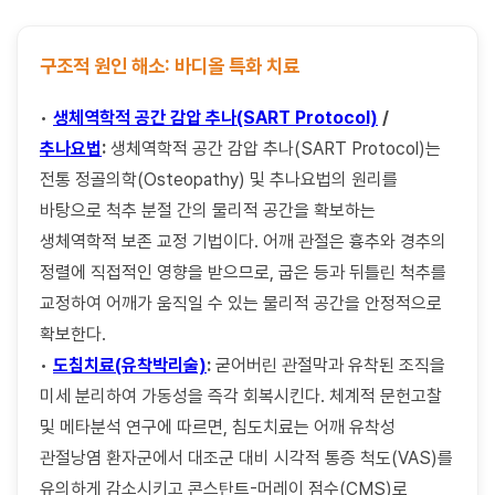
구조적 원인 해소: 바디올 특화 치료
•
생체역학적 공간 감압 추나(SART Protocol)
/
추나요법
:
생체역학적 공간 감압 추나(SART Protocol)는
전통 정골의학(Osteopathy) 및 추나요법의 원리를
바탕으로 척추 분절 간의 물리적 공간을 확보하는
생체역학적 보존 교정 기법이다. 어깨 관절은 흉추와 경추의
정렬에 직접적인 영향을 받으므로, 굽은 등과 뒤틀린 척추를
교정하여 어깨가 움직일 수 있는 물리적 공간을 안정적으로
확보한다.
•
도침치료(유착박리술)
:
굳어버린 관절막과 유착된 조직을
미세 분리하여 가동성을 즉각 회복시킨다. 체계적 문헌고찰
및 메타분석 연구에 따르면, 침도치료는 어깨 유착성
관절낭염 환자군에서 대조군 대비 시각적 통증 척도(VAS)를
유의하게 감소시키고 콘스탄트-머레이 점수(CMS)로