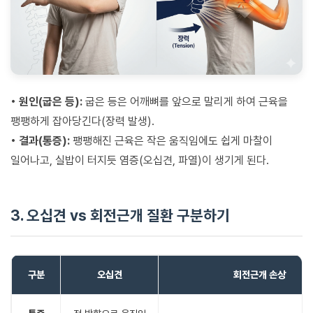
• 원인(굽은 등):
굽은 등은 어깨뼈를 앞으로 말리게 하여 근육을
팽팽하게 잡아당긴다(장력 발생).
• 결과(통증):
팽팽해진 근육은 작은 움직임에도 쉽게 마찰이
일어나고, 실밥이 터지듯 염증(오십견, 파열)이 생기게 된다.
3. 오십견 vs 회전근개 질환 구분하기
구분
오십견
회전근개 손상