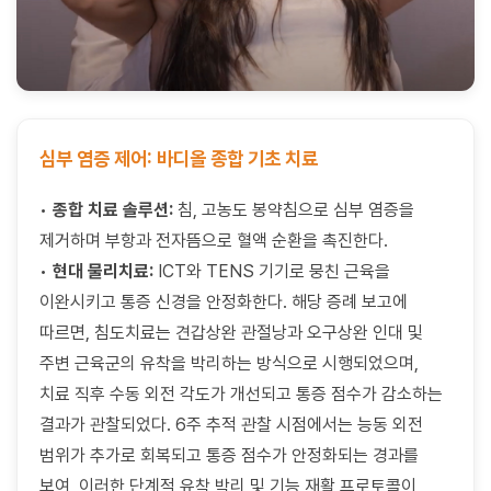
심부 염증 제어: 바디올 종합 기초 치료
•
종합 치료 솔루션:
침, 고농도 봉약침으로 심부 염증을
제거하며 부항과 전자뜸으로 혈액 순환을 촉진한다.
•
현대 물리치료:
ICT와 TENS 기기로 뭉친 근육을
이완시키고 통증 신경을 안정화한다. 해당 증례 보고에
따르면, 침도치료는 견갑상완 관절낭과 오구상완 인대 및
주변 근육군의 유착을 박리하는 방식으로 시행되었으며,
치료 직후 수동 외전 각도가 개선되고 통증 점수가 감소하는
결과가 관찰되었다. 6주 추적 관찰 시점에서는 능동 외전
범위가 추가로 회복되고 통증 점수가 안정화되는 경과를
보여, 이러한 단계적 유착 박리 및 기능 재활 프로토콜이