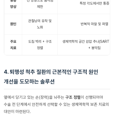
통증
전 방향으로 움직임
특정 각도에서만 통증
양상
제한
관절낭의 유착 및
원인
반복적 마찰 및 파열
노화
주요
도침 박리 + 구조
생체역학적 공간 감압 추나(SART Pro
치료
정렬
+ 봉약침
4. 퇴행성 척추 질환의 근본적인 구조적 원인
개선을 도모하는 솔루션
옆에서 당기고 있는 손(장력)을 놔주는
구조 정렬
이 선행되어야
수술 전 단계에서 안전하게 선택할 수 있는 생체역학적 보존 치료의
대안이 마련된다.