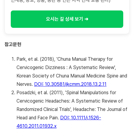
인계동, 광교, 영통, 동탄 등 인근 지역 연계 교통 편리)
오시는 길 상세 보기 ➜
참고문헌
Park, et al. (2018), 'Chuna Manual Therapy for
Cervicogenic Dizziness : A Systematic Review',
Korean Society of Chuna Manual Medicine Spine and
Nerves.
DOI: 10.30581/jkcmm.2018.13.2.11
Posadzki, et al. (2011), 'Spinal Manipulations for
Cervicogenic Headaches: A Systematic Review of
Randomized Clinical Trials', Headache: The Journal of
Head and Face Pain.
DOI: 10.1111/j.1526-
4610.2011.01932.x