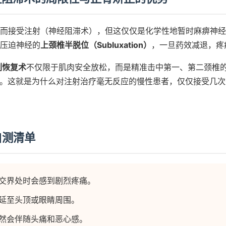
而接受注射（神经阻滞术），但这仅仅是化学性地暂时麻痹神经
压迫神经的
上颈椎半脱位（Subluxation）
，一旦药效减退，疼
列恢复术
不仅限于肌肉安全放松，而是精准击中第一、第二颈椎
e）。这就是为什么对注射治疗毫无反应的慢性患者，仅仅接受几
自测清单
交界处时会感到剧烈疼痛。
延至头顶或眼睛周围。
然会伴随头痛和恶心感。