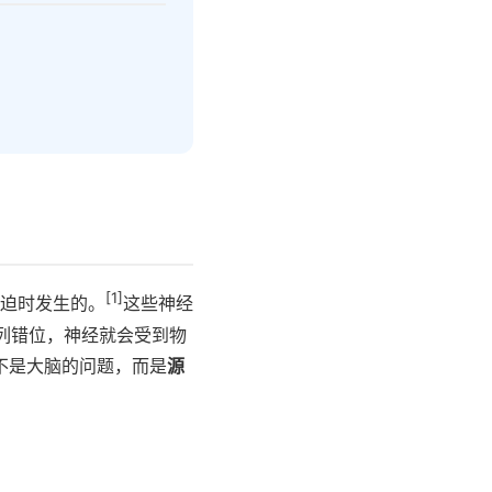
[1]
到压迫时发生的。
这些神经
列错位，神经就会受到物
不是大脑的问题，而是
源