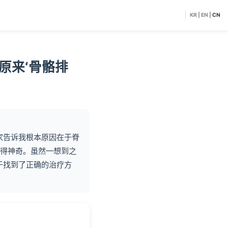
KR
|
EN
|
CN
原来‘骨骼排
家告诉我根本原因在于脊
得神奇。虽然一想到之
于找到了正确的治疗方