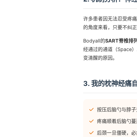
许多患者因无法忍受疼痛
的角度来看，只要不纠正
Bodyall的
SART脊椎排
经通过的通道（Spac
变清醒的原因。
3. 我的枕神经痛
按压后脑勺与脖子
疼痛顺着后脑勺蔓
后颈一旦僵硬，必