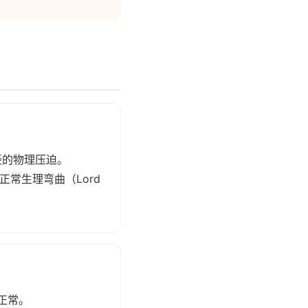
经的物理压迫。
常生理弯曲（Lord
正常。