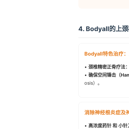
4. Bodyall
Bodyall特色治
•
颈椎精密正骨疗法
•
确保空间锤击（Ham
osis）。
消除神经根炎症及
•
高浓度药针 和 小