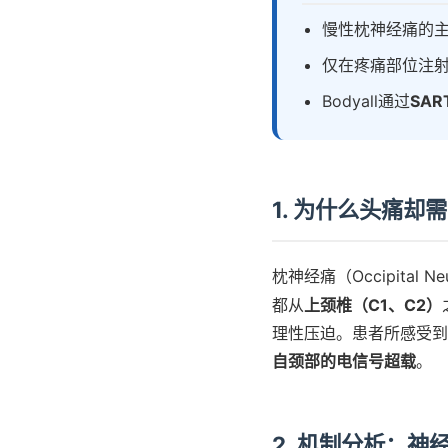
慢性枕神经痛的
仅在疼痛部位注
Bodyall通过
SA
1. 为什么头痛却
枕神经痛（Occipita
都从
上颈椎（C1、C2）
理性压迫。患者所感受到
自颈部的电信号超载
。
2. 机制分析：