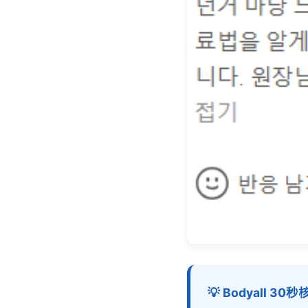
💡 Bodyall 3