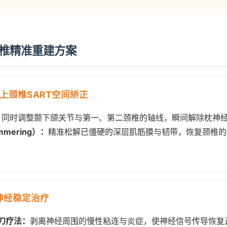
的上颈椎精准重建方案
疗：上颈椎SART空间矫正
：
同时调整颞下颌关节与第一、第二颈椎的轴线，瞬间解除枕神
mering）：
精准松解已僵硬的深层肌筋膜与韧带，恢复颈椎的正
神经稳定治疗
针刀疗法：
剥离神经周围的慢性粘连与炎症，使神经信号传导恢复