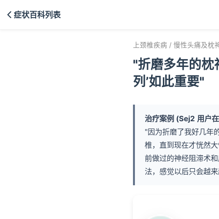
症状百科列表
上颈椎疾病 / 慢性头痛及枕
"折磨多年的枕
列’如此重要"
治疗案例 (Sej2 用
"因为折磨了我好几年
椎，直到现在才恍然大
前做过的神经阻滞术和
法，感觉以后只会越来