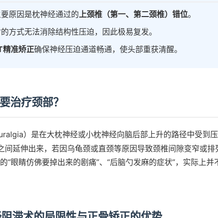
主要原因是枕神经通过的
上颈椎（第一、第二颈椎）错位
。
射的方式无法消除结构性压迫，因此极易复发。
RT精准矫正
确保神经压迫通道畅通，使头部重获清醒。
需要治疗颈部？
l Neuralgia）是在大枕神经或小枕神经向脑后部上升的路径中受
之间延伸出来，若因乌龟颈或直颈等原因导致颈椎间隙变窄或排
的“眼睛仿佛要掉出来的剧痛”、“后脑勺发麻的症状”，实际上并
神经阻滞术的局限性与正骨矫正的优势