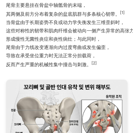
尾骨主要悬挂在骨盆中轴骶骨的末端，
[1]
其两侧及前方分布着复杂的盆底肌群与多条核心韧带。
当骨盆由于长期姿势不良或动力学失衡发生三维歪斜时，
这些对称性的韧带和肌肉纤维会被动向一侧产生异常的高张
形成慢性无菌性炎症和炎性病灶；与此同时，
尾骨由于力线改变逐渐向内过度弯曲或发生偏歪，
导致在承受坐位重力时无法正常分担载荷，
[2]
反而产生严重的机械性集中撞击与刺激。