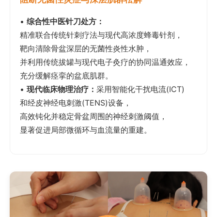
•
综合性中医针刀处方：
精准联合传统针刺疗法与现代高浓度蜂毒针剂，
靶向清除骨盆深层的无菌性炎性水肿，
并利用传统拔罐与现代电子灸疗的协同温通效应，
充分缓解痉挛的盆底肌群。
•
现代临床物理治疗：
采用智能化干扰电流(ICT)
和经皮神经电刺激(TENS)设备，
高效钝化并稳定骨盆周围的神经刺激阈值，
显著促进局部微循环与血流量的重建。