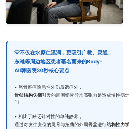
💡不仅在水原仁溪洞，更吸引广教、灵通、
东滩等周边地区患者慕名而来的Body-
All韩医院30秒核心要点
• 尾骨疼痛除急性外伤后遗症外，
骨盆结构失衡
引发的周围韧带异常高张力是造成慢性病
[1]
• 相比于缺乏针对性的单纯静养，
通过对发生变位的尾骨与扭曲的外周骨盆进行
结构性力