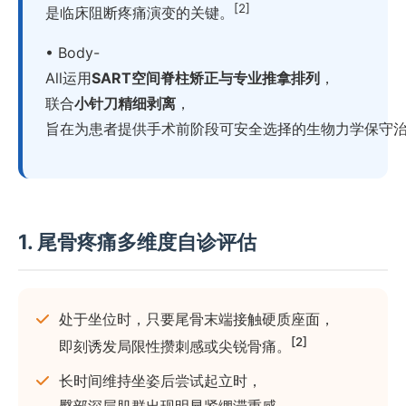
[2]
是临床阻断疼痛演变的关键。
• Body-
All运用
SART空间脊柱矫正与专业推拿排列
，
联合
小针刀精细剥离
，
旨在为患者提供手术前阶段可安全选择的生物力学保守
1. 尾骨疼痛多维度自诊评估
处于坐位时，只要尾骨末端接触硬质座面，
[2]
即刻诱发局限性攒刺感或尖锐骨痛。
长时间维持坐姿后尝试起立时，