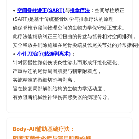
•
空间脊柱矫正(SART)
与
推拿疗法
：
空间脊柱矫正
(SART)是基于传统整骨医学与推拿疗法的原理，
确保脊椎节段间物理空间的生物力学保守矫正技术。
此疗法能精确纠正三维扭曲的骨盆与骶骨相对空间排列，
安全释放并消除施加在尾骨尖端及骶尾关节处的异常撕裂
•
小针刀治疗(粘连剥离术)
：
针对因慢性微创伤或炎性渗出而形成纤维化硬化、
严重粘连的尾骨周围肌腱与韧带附着点，
实施精准的微细切割与剥离，
旨在恢复局部解剖结构的生物力学活动度，
有效阻断机械性神经伤害感受器的病理传导。
Body-All辅助基础疗法：
阻断无菌性炎症与深层肌群松解