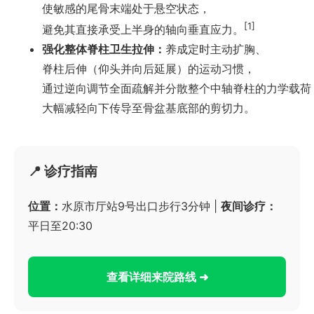
使敏感的尾骨末端处于悬空状态，
[1]
避免其直接承受上半身的轴向垂直应力。
强化整体脊柱卫生拉伸：
养成定时主动扩胸、
脊柱后伸（仰头并向后延展）的运动习惯，
通过逆向调节全面疏解并分散整个中轴脊柱的力学载荷
大幅减轻向下传导至骨盆基底部的剪切力。
📍 诊疗指南
位置：
水原市厅站9号出口步行3分钟 |
夜间诊疗：
平日至20:30
查看详细来院路线 ➜