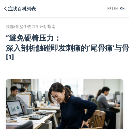
症状百科列表
KR
|
EN
|
CN
腰部/骨盆生物力学评估指南
“避免硬椅压力：
深入剖析触碰即发刺痛的‘尾骨痛’与骨
[1]