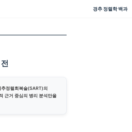
경추 정렬학 백과
기전
 척추정렬회복술(SART)의
적 근거 중심의 병리 분석만을