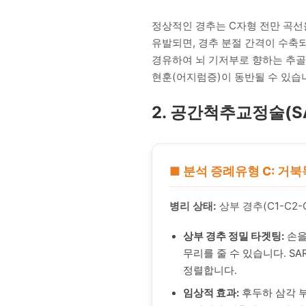
정상적인 경추는 C자형 전만 곡선
유발되면, 경추 분절 간격이 수축되
경유하여 뇌 기저부로 향하는 추골동맥
현훈(어지럼증)이 동반될 수 있습
2. 공간척추교정술(S
■ 분석 증례유형 C: 거북
병리 상태:
상부 경추(C1-C2
상부 경추 정밀 타겟팅:
손을
무리를 줄 수 있습니다. S
정렬합니다.
임상적 효과:
후두하 삼각 