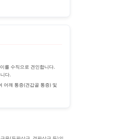
사이를 수직으로 견인합니다.
니다.
여 어깨 통증(견갑골 통증) 및
 근육(두판상근, 경판상근 등)의