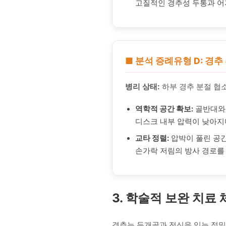
고질적인 경추성 두통과 어
■ 분석 증례유형 D: 경
병리 상태:
하부 경추 분절 협소
역학적 공간 확보:
골반대와 
디스크 내부 압력이 낮아지
교타 정렬:
압박이 풀린 공간 
손가락 저림의 방사 경로를
3. 학술적 보완 치료
경추는 두개골과 전신을 잇는 정밀